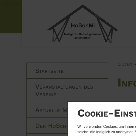
Veranstaltungs-Ticker
Start
Startseite
Inf
Veranstaltungen des
Vereins
Aktuelle Meldungen
Cookie-Eins
Der Ho
inspir
Der HoSchMi Stadl
Wir verwenden Cookies, um Ihnen ei
solche, die lediglich zu anonymen S
Die na