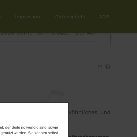
n
Impressum
Datenschutz
AGB
​2026 Werner Schmidbauer "Der Momentnsammler unt
tur ein besonderes, ungewöhnliches und
eb der Seite notwendig sind, sowie
e genutzt werden. Sie können selbst
ber die Größe des Veranstaltungsraumes,