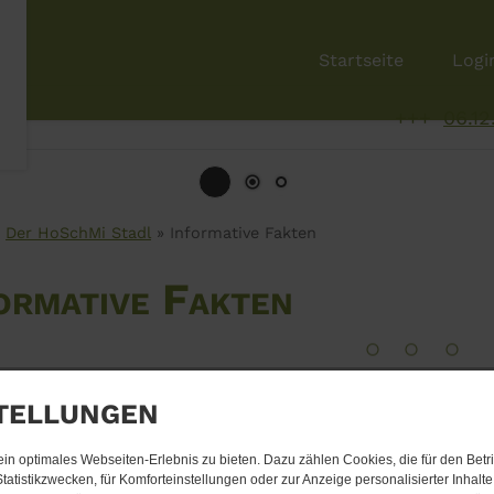
Startseite
Logi
06.​12.
Der HoSchMi Stadl
Informative Fakten
ormative Fakten
tellungen
SchMi-Stadl bietet durch seine einzige Architek
ierendes Ambiente.
n optimales Webseiten-Erlebnis zu bieten. Dazu zählen Cookies, die für den Betri
tatistikzwecken, für Komforteinstellungen oder zur Anzeige personalisierter Inhalt
chfolgende Tabelle gibt Ihnen einen Überblick ü